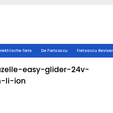
lektrische fiets
De Fietsaccu
Fietsaccu Revise
azelle-easy-glider-24v-
h-li-ion