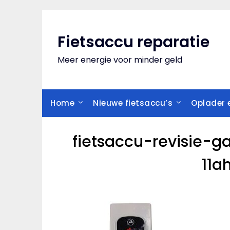
Skip
to
content
Fietsaccu reparatie
Meer energie voor minder geld
Home
Nieuwe fietsaccu’s
Oplader e
fietsaccu-revisie-g
11a