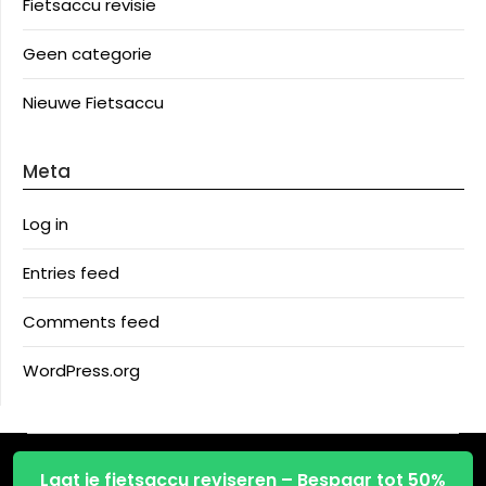
Fietsaccu revisie
Geen categorie
Nieuwe Fietsaccu
Meta
Log in
Entries feed
Comments feed
WordPress.org
©2026 Fietsaccu reparatie
| Design:
Newspaperly
Laat je fietsaccu reviseren – Bespaar tot 50%