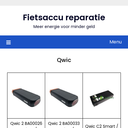
Skip
to
Fietsaccu reparatie
content
Meer energie voor minder geld
Menu
Qwic
Qwic 2 BA00026
Qwic 2 BA00033
Qwic C2 Smart /