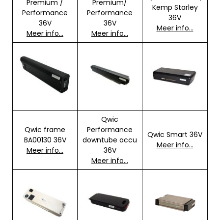
Premium /
Premium/
Kemp Starley
Performance
Performance
36V
36V
36V
Meer info…
Meer info…
Meer info…
Qwic
Qwic frame
Performance
Qwic Smart 36V
BA00130 36V
downtube accu
Meer i
n
fo…
Meer info…
36V
Meer info…