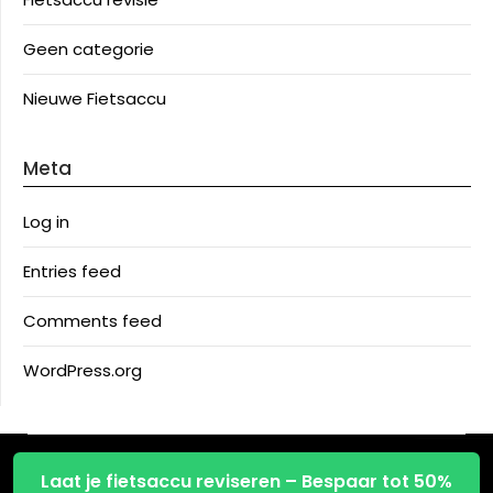
Geen categorie
Nieuwe Fietsaccu
Meta
Log in
Entries feed
Comments feed
WordPress.org
©2026 Fietsaccu reparatie
| Design:
Newspaperly
Laat je fietsaccu reviseren – Bespaar tot 50%
WordPress Theme