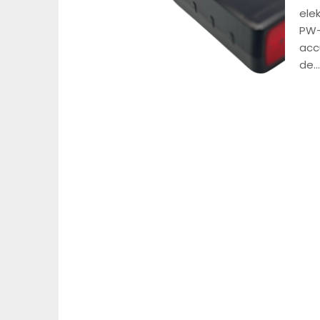
ele
PW-
acc
de…