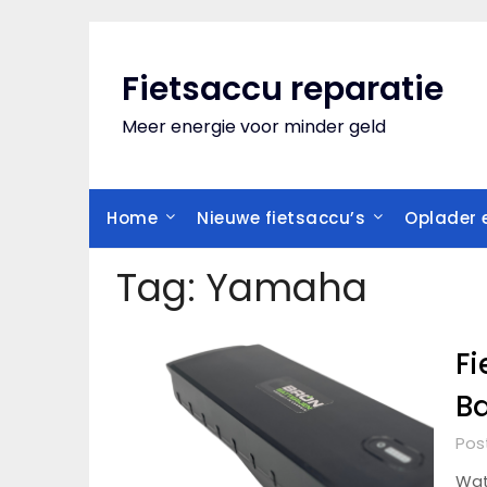
Skip
to
content
Fietsaccu reparatie
Meer energie voor minder geld
Home
Nieuwe fietsaccu’s
Oplader e
Tag:
Yamaha
Fi
B
Pos
Wat