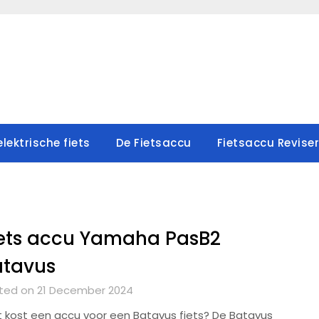
lektrische fiets
De Fietsaccu
Fietsaccu Revise
ets accu Yamaha PasB2
atavus
ted on 21 December 2024
 kost een accu voor een Batavus fiets? De Batavus