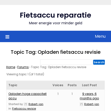
Skip
to
Fietsaccu reparatie
content
Meer energie voor minder geld
Menu
Topic Tag: Opladen fietsaccu revisie
Home
›
Forums
›
Topic Tag: Opladen fietsaccu revisie
Viewing topic 1 (of 1 total)
Topic
Voices
Posts
Last Post
Opladen hoge capaciteit
1
1
9 years, 6
accu
months ago
Started by:
Robert-jan
Robert-jan
in:
Fietsaccu revisie